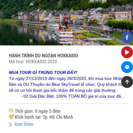
HÀNH TRÌNH DU NGOẠN HOKKAIDO
Mã tour: HOKKAIDO.2020
MUA TOUR GÌ TRÚNG TOUR ĐẤY!
Từ ngày 27/12/2019 đến ngày 28/3/2020, khi mua tour Nhật
Bản và DU Thuyền do Blue SkyTravel tổ chức, Quý khách hàng
sẽ có cơ hội tham gia bốc thăm để trúng các giải thưởng:
- 02 Giải Đặc Biệt: 100% TOÀN BỘ giá trị của tour đã...
Thời gian: 6 ngày 5 đêm
Khởi hành tại: Tp. Hồ Chí Minh
Xem thêm